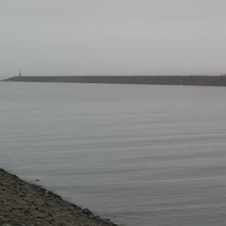
MARCUS-AN
Image Text Memory