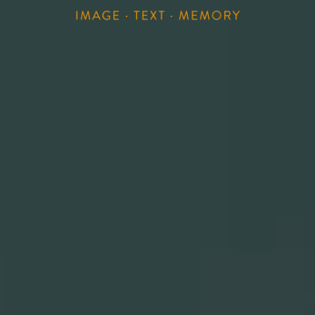
MARCUS-ANDREAS
Image Text Memory
MOHR