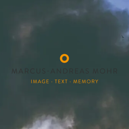
MARCUS-ANDREAS
Image Text Memory