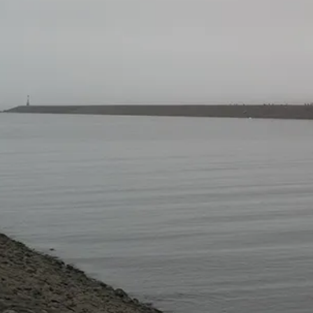
MARCUS-AN
Image Text Memory