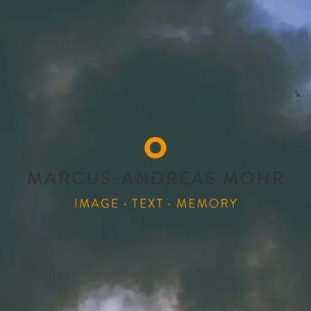
MARCUS-ANDREAS
Image Text Memory