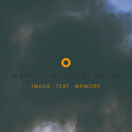
MARCUS-ANDREAS
Image Text Memory