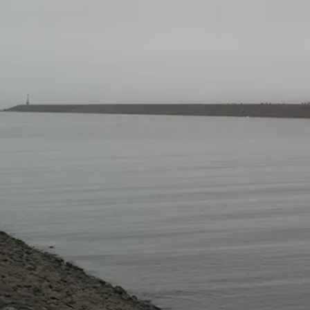
MARCUS-AN
Image Text Memory