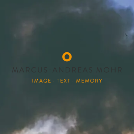
MARCUS-ANDREAS
Image Text Memory
MOHR