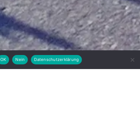
OK
Nein
Datenschutzerklärung
u. Wir